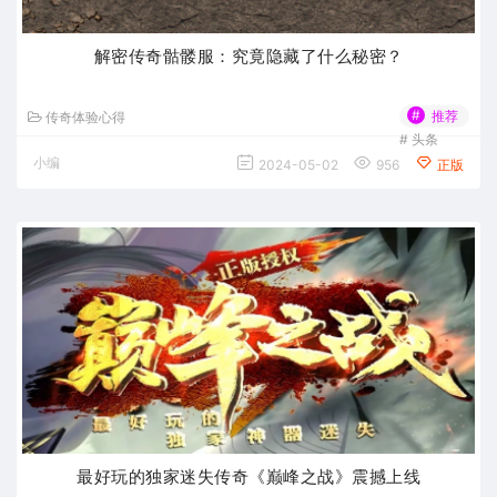
解密传奇骷髅服：究竟隐藏了什么秘密？
#
推荐
传奇体验心得
#
头条
小编
2024-05-02
956
正版
最好玩的独家迷失传奇《巅峰之战》震撼上线