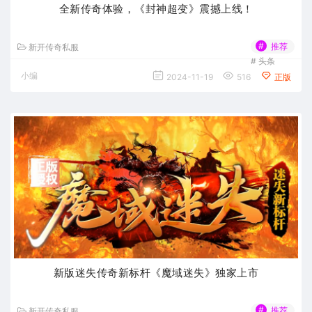
全新传奇体验，《封神超变》震撼上线！
#
推荐
新开传奇私服
#
头条
小编
2024-11-19
516
正版
新版迷失传奇新标杆《魔域迷失》独家上市
#
推荐
新开传奇私服