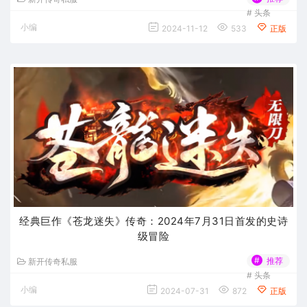
#
头条
小编
2024-11-12
533
正版
经典巨作《苍龙迷失》传奇：2024年7月31日首发的史诗
级冒险
#
推荐
新开传奇私服
#
头条
小编
2024-07-31
872
正版