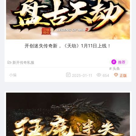
开创迷失传奇新，《天劫》1月11日上线！
#
推荐
新开传奇私服
#
头条
小编
2025-01-11
654
正版