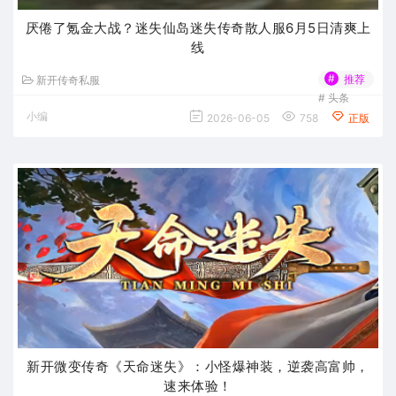
厌倦了氪金大战？迷失仙岛迷失传奇散人服6月5日清爽上
线
#
推荐
新开传奇私服
#
头条
小编
2026-06-05
758
正版
新开微变传奇《天命迷失》：小怪爆神装，逆袭高富帅，
速来体验！