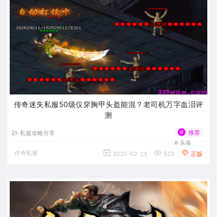
传奇迷失私服50级仅穿胸甲头盔能混？老司机万字血泪评
测
#
推荐
私服攻略分享
#
头条
传奇私服
2025-02-23
523
正版