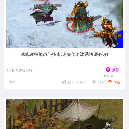
冰咆哮技能战斗指南:迷失传奇冰系法师必读!
#
推荐
传奇体验心得
#
头条
小编
2024-05-24
766
正版