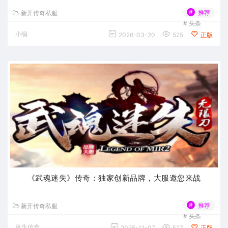
#
推荐
新开传奇私服
#
头条
小编
2026-03-20
525
正版
《武魂迷失》传奇：独家创新品牌，大服邀您来战
#
推荐
新开传奇私服
#
头条
迷失传奇
2025-11-07
527
正版