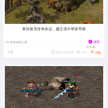
掌控迷失传奇命运，建立强大帮派帝国
#
推荐
传奇体验心得
#
头条
小编
2024-05-04
755
正版