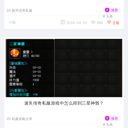
#
推荐
新开传奇私服
#
头条
小编
2024-04-20
888
正版
迷失传奇私服游戏中怎么得到三星神骰？
#
推荐
私服攻略分享
#
头条