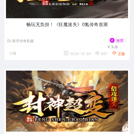
畅玩无负担！《狂魔迷失》0氪传奇首测
#
推荐
新开传奇私服
#
头条
小编
2024-12-30
937
正版