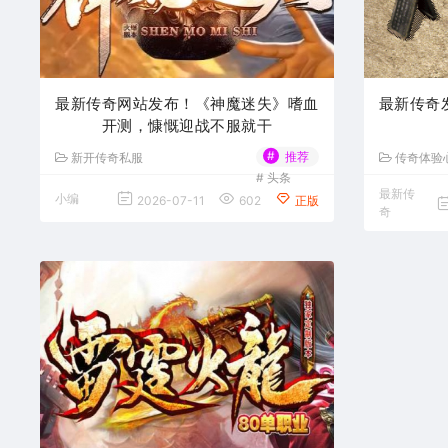
最新传奇网站发布！《神魔迷失》嗜血
最新传奇
开测，慷慨迎战不服就干
#
推荐
新开传奇私服
传奇体验
#
头条
最新传
小编
2026-07-11
602
正版
奇