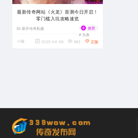
最新传奇网站《火龙》首测今日开启！
零门槛入坑攻略速览
#
推荐
新开传奇私服
#
头条
小编
2025-04-06
662
正版