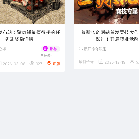
发布站：猪肉铺最值得接的任
最新传奇网站首发竞技大作
务及奖励详解
默》！开启职业觉醒
#
推荐
心得
新开传奇私服
#
头条
最新传奇
2025-12-19
5
2026-03-08
927
正版