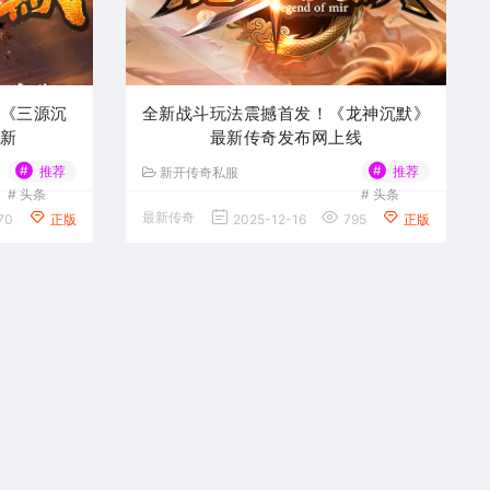
《三源沉
全新战斗玩法震撼首发！《龙神沉默》
新
最新传奇发布网上线
#
#
推荐
推荐
新开传奇私服
#
头条
#
头条
最新传奇
70
正版
2025-12-16
795
正版