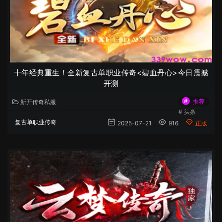
十年经典重生！全新复古单职业传奇<碧血丹心>今日震撼
开测
#
推荐
新开传奇私服
#
头条
复古单职业传奇
2025-07-21
916
正版