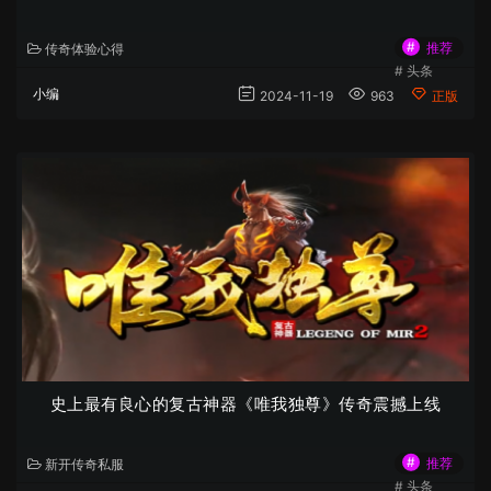
#
推荐
传奇体验心得
#
头条
小编
2024-11-19
963
正版
史上最有良心的复古神器《唯我独尊》传奇震撼上线
#
推荐
新开传奇私服
#
头条