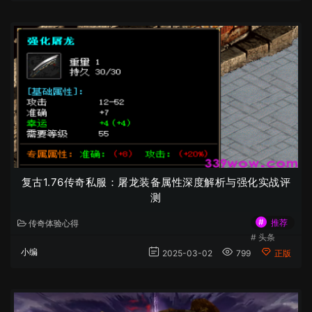
复古1.76传奇私服：屠龙装备属性深度解析与强化实战评
测
#
推荐
传奇体验心得
#
头条
小编
2025-03-02
799
正版