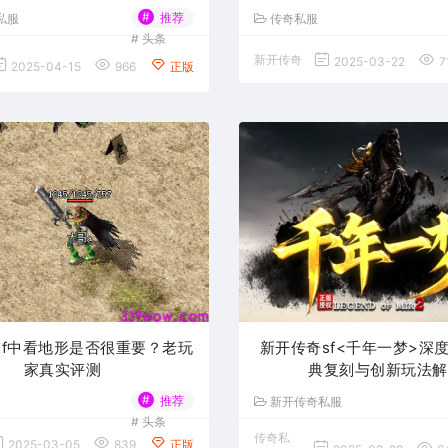
#
推荐
私服
传奇私服
#
头条
新开传奇
2025-03-22
7
2025-04-15
966
正版
sf中看地形是否很重要？老玩
新开传奇sf<千年一梦>深
家真实评测
典复刻与创新玩法解
#
推荐
新开传奇私服
#
头条
传奇私
2025-03-05
839
正版