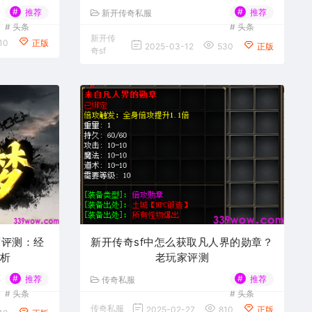
#
#
推荐
推荐
新开传奇私服
#
头条
#
头条
新开传
10
正版
2025-03-12
530
正版
奇sf
度评测：经
新开传奇sf中怎么获取凡人界的勋章？
析
老玩家评测​
#
#
推荐
推荐
传奇私服
#
头条
#
头条
传奇私服
2025-02-27
810
正版