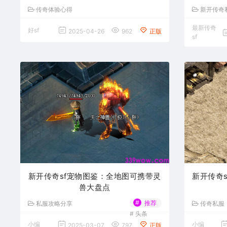
传奇体验心得
新开传奇
最新传奇
好sf
2025-04-26
962
正版
sf
新开传奇sf宠物图鉴：全地图可携带灵
新开传奇
兽大盘点
#
推荐
私服攻略分享
传奇私服
#
头条
小编
小编
2025-03-07
797
正版