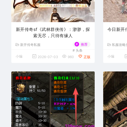
新开传奇sf《武林群侠传》：渺渺，探
今日新开
索无尽，只待有缘人
#
推荐
新开传奇私服
私服攻略
#
头条
小编
小编
2026-07-03
960
正版