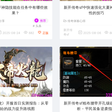
FF神隐技能在任务中有哪些效
新开传奇sf中快速强化大夏
果？
性的技巧
#
推荐
分享
传奇体验心得
#
头条
新开传
2025-08-24
682
正版
2025-08-06
8
奇sf
龙》开服首日实测报告：从零
新开传奇sf粗布腰带开孔镶
开始的战力提升路线图
析 - 平民装备逆袭