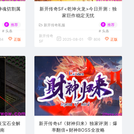
神魂切割属
新开传奇SF<乾坤火龙>今日开测：独
家巨作稳定无忧
#
#
推荐
推荐
新开传奇私服
#
头条
#
头条
新开传奇
84
正版
2025-08-01
806
正版
SF
嵌宝石全解
新开传奇sf《财神归来》独家评测：爆
指南
率翻倍+财神BOSS全攻略