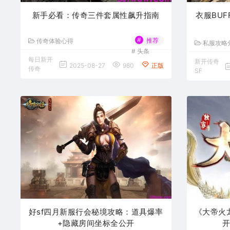
新手必看：传奇三件套属性飙升指南
衣服BU
#
推荐
传奇体验心得
私服攻略
#
头条
每日新开
新开传奇
2025-08-27
980
正版
传奇
SF
好sf四月新服行会秘境攻略：道具爆率
《大帝火
+隐藏房间坐标全公开