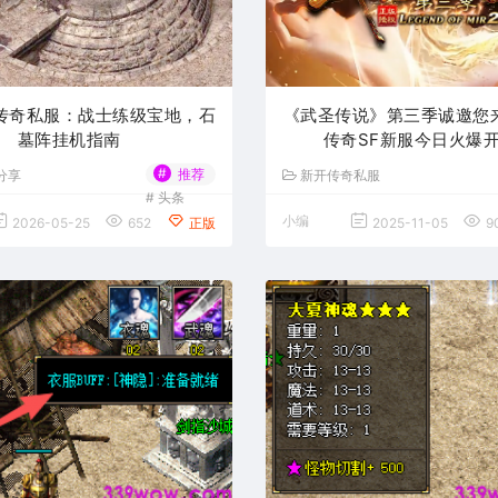
传奇私服：战士练级宝地，石
《武圣传说》第三季诚邀您来战
墓阵挂机指南
传奇SF新服今日火爆
#
推荐
分享
新开传奇私服
#
头条
小编
2026-05-25
652
正版
2025-11-05
9