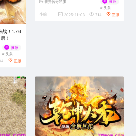
#
推荐
新开传奇私服
#
头条
小编
2025-11-03
714
正版
！1.76
开启！
#
推荐
#
头条
04
正版