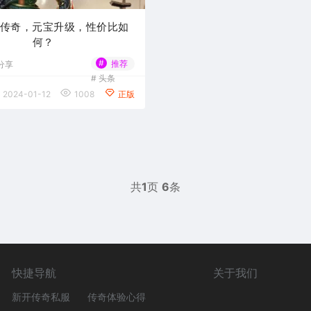
微变传奇，元宝升级，性价比如
何？
#
推荐
分享
#
头条
2024-01-12
1008
正版
共
1
页
6
条
快捷导航
关于我们
新开传奇私服
传奇体验心得