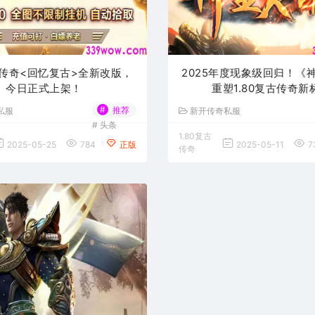
复古传奇<回忆复古>全新改版，
2025年度现象级回归！《
今日正式上架！
重塑1.80复古传奇新
#
推荐
私服
新开传奇私服
#
头条
1.80复古
2025-05-25
784
正版
2025-05-11
7
传奇