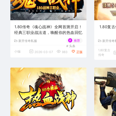
1.80传奇《魂心战神》全网首测开启！
1.80
经典三职业战法道，唤醒你的热血回忆
#
推荐
新开传奇私服
新开传奇
#
头条
1.80复古
小编
2026-03-07
983
正版
传奇