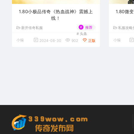
1.80小极品传奇《热血战神》震撼上
1.80
线！
#
推荐
新开传奇私服
私服攻略
#
头条
小编
小编
2024-08-30
902
正版