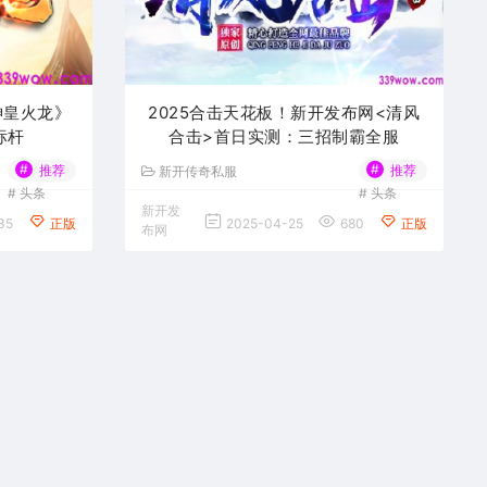
神皇火龙》
2025合击天花板！新开发布网<清风
标杆
合击>首日实测：三招制霸全服
#
#
推荐
推荐
新开传奇私服
#
头条
#
头条
新开发
35
正版
2025-04-25
680
正版
布网