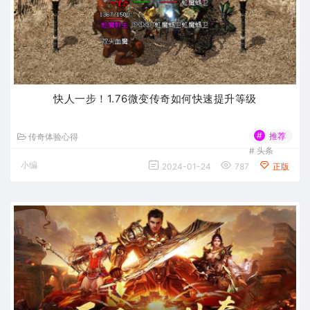
快人一步！1.76微变传奇如何快速提升等级
#
推荐
传奇体验心得
#
头条
小编
2024-01-24
787
正版