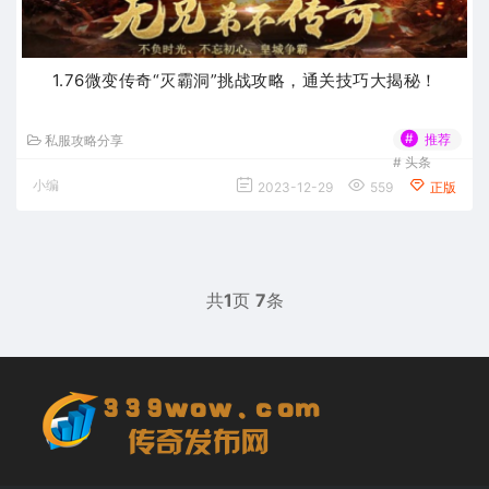
​1.76微变传奇“灭霸洞”挑战攻略，通关技巧大揭秘！
#
推荐
私服攻略分享
#
头条
小编
2023-12-29
559
正版
共
1
页
7
条