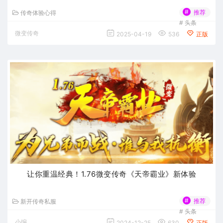
#
推荐
传奇体验心得
#
头条
微变传奇
2025-04-19
536
正版
让你重温经典！1.76微变传奇《天帝霸业》新体验
#
推荐
新开传奇私服
#
头条
小编
2024-12-25
630
正版