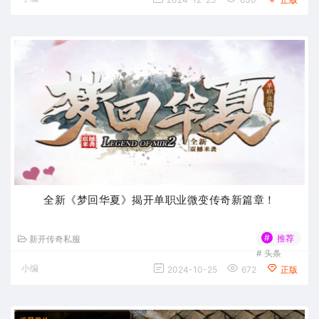
全新《梦回华夏》揭开单职业微变传奇新篇章！
#
推荐
新开传奇私服
#
头条
小编
2024-10-25
672
正版