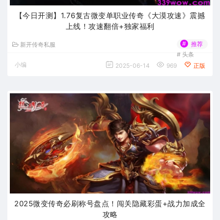
【今日开测】1.76复古微变单职业传奇《大漠攻速》震撼
上线！攻速翻倍+独家福利
#
推荐
新开传奇私服
#
头条
小编
2025-06-14
969
正版
2025微变传奇必刷称号盘点！闯关隐藏彩蛋+战力加成全
攻略