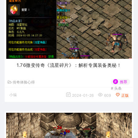
1.76微变传奇《流星碎片》：解析专属装备奥秘！
#
推荐
传奇体验心得
#
头条
小编
2024-01-26
609
正版