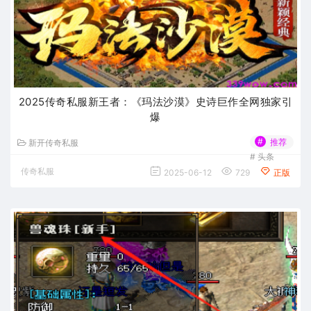
2025传奇私服新王者：《玛法沙漠》史诗巨作全网独家引
爆
#
推荐
新开传奇私服
#
头条
传奇私服
2025-06-12
729
正版