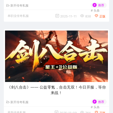
#
推荐
新开传奇私服
#
头条
单职业传奇私服
2025-11-11
838
正版
《剑八合击》—— 公益零氪，合击无双！今日开服，等你
来战！
#
推荐
新开传奇私服
#
头条
最新传奇私服
2025-11-09
764
正版