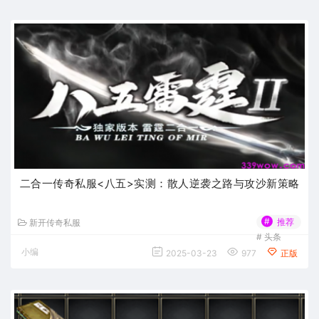
二合一传奇私服<八五>实测：散人逆袭之路与攻沙新策略
#
推荐
新开传奇私服
#
头条
小编
2025-03-23
977
正版