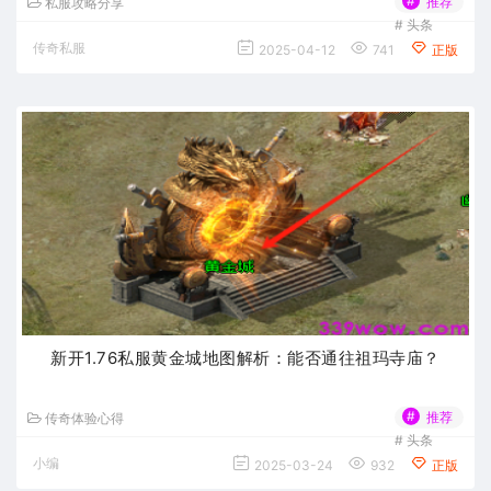
#
推荐
私服攻略分享
#
头条
传奇私服
2025-04-12
741
正版
新开1.76私服黄金城地图解析：能否通往祖玛寺庙？
#
推荐
传奇体验心得
#
头条
小编
2025-03-24
932
正版