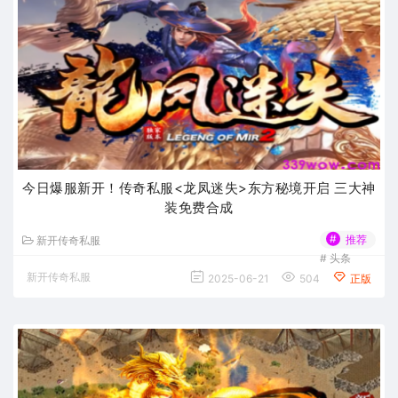
今日爆服新开！传奇私服<龙凤迷失>东方秘境开启 三大神
装免费合成
#
推荐
新开传奇私服
#
头条
新开传奇私服
2025-06-21
504
正版