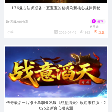
1.76复古法师必备：五宝宝的秘境刷新核心规律揭秘
#
推荐
私服攻略分享
#
头条
小编
2026-07-16
992
正版
传奇最后一片净土单职业私服《战意滔天》欢迎来打脸 - 2
025全新良心服实测