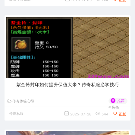
紫金铃封印如何提升保值大米？传奇私服必学技巧
#
推荐
传奇体验心得
#
头条
传奇私服
2025-07-28
544
正版