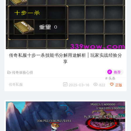
传奇私服十步一杀技能书分解用途解析 | 玩家实战经验分
享
#
推荐
传奇体验心得
#
头条
传奇私服
2025-03-16
822
正版