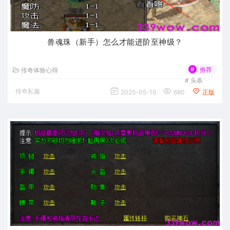
兽魂珠（新手）怎么才能进阶至神级？
#
推荐
传奇体验心得
#
头条
传奇私服
2025-05-16
680
正版