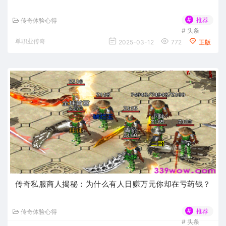
#
推荐
传奇体验心得
#
头条
单职业传奇
2025-03-12
772
正版
传奇私服商人揭秘：为什么有人日赚万元你却在亏药钱？
#
推荐
传奇体验心得
#
头条